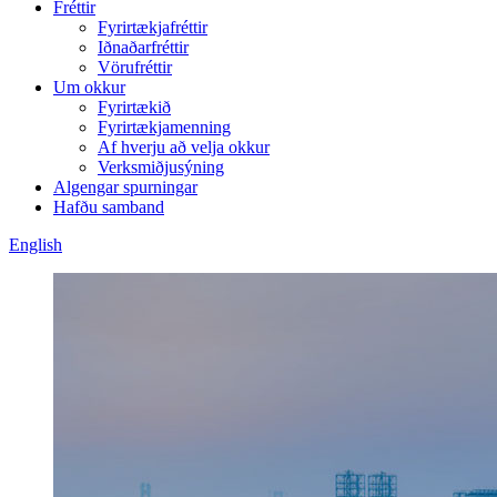
Fréttir
Fyrirtækjafréttir
Iðnaðarfréttir
Vörufréttir
Um okkur
Fyrirtækið
Fyrirtækjamenning
Af hverju að velja okkur
Verksmiðjusýning
Algengar spurningar
Hafðu samband
English