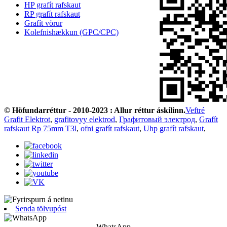
HP grafít rafskaut
RP grafít rafskaut
Grafít vörur
Kolefnishækkun (GPC/CPC)
© Höfundarréttur - 2010-2023 : Allur réttur áskilinn.
Veftré
Grafit Elektrot
,
grafitovyy elektrod
,
Графитовый электрод
,
Grafít
rafskaut Rp 75mm T3l
,
ofni grafít rafskaut
,
Uhp grafít rafskaut
,
Senda tölvupóst
WhatsApp