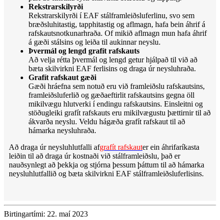
Rekstrarskilyrði
Rekstrarskilyrði í EAF stálframleiðsluferlinu, svo sem
bræðsluhitastig, tapphitastig og aflmagn, hafa bein áhrif á
rafskautsnotkunarhraða. Of mikið aflmagn mun hafa áhrif
á gæði stálsins og leiða til aukinnar neyslu.
Þvermál og lengd grafít rafskauts
Að velja rétta þvermál og lengd getur hjálpað til við að
bæta skilvirkni EAF ferlisins og draga úr neysluhraða.
Grafít rafskaut gæði
Gæði hráefna sem notuð eru við framleiðslu rafskautsins,
framleiðsluferlið og gæðaeftirlit rafskautsins gegna öll
mikilvægu hlutverki í endingu rafskautsins. Einsleitni og
stöðugleiki grafít rafskauts eru mikilvægustu þættirnir til að
ákvarða neyslu. Veldu hágæða grafít rafskaut til að
hámarka neysluhraða.
Að draga úr neysluhlutfalli af
grafít rafskaut
er ein áhrifaríkasta
leiðin til að draga úr kostnaði við stálframleiðslu, það er
nauðsynlegt að þekkja og stjórna þessum þáttum til að hámarka
neysluhlutfallið og bæta skilvirkni EAF stálframleiðsluferlisins.
Birtingartími: 22. maí 2023