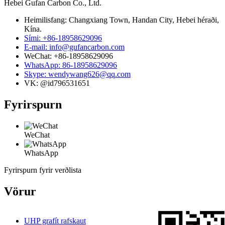
Hebei Gufan Carbon Co., Ltd.
Heimilisfang: Changxiang Town, Handan City, Hebei héraði,
Kína.
Sími: +86-18958629096
E-mail: info@gufancarbon.com
WeChat: +86-18958629096
WhatsApp: 86-18958629096
Skype: wendywang626@qq.com
VK: @id796531651
Fyrirspurn
WeChat
WhatsApp
Fyrirspurn fyrir verðlista
Vörur
UHP grafít rafskaut