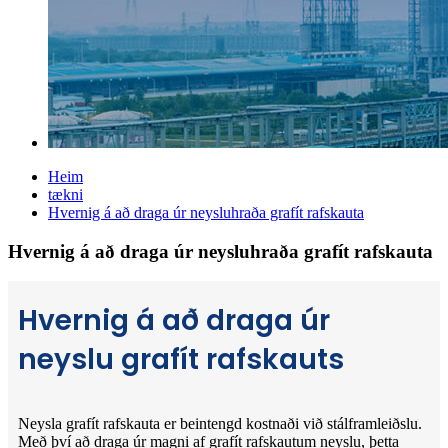
Heim
tækni
Hvernig á að draga úr neysluhraða grafít rafskauta
Hvernig á að draga úr neysluhraða grafít rafskauta
Hvernig á að draga úr
neyslu grafít rafskauts
Neysla grafít rafskauta er beintengd kostnaði við stálframleiðslu.
Með því að draga úr magni af grafít rafskautum neyslu, þetta