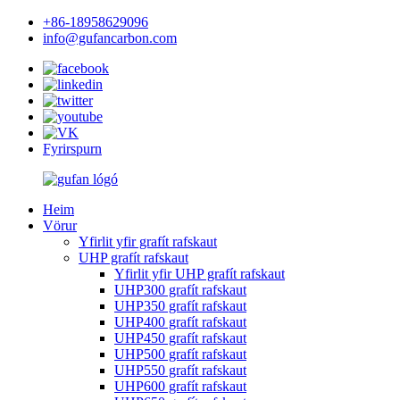
+86-18958629096
info@gufancarbon.com
Fyrirspurn
Heim
Vörur
Yfirlit yfir grafít rafskaut
UHP grafít rafskaut
Yfirlit yfir UHP grafít rafskaut
UHP300 grafít rafskaut
UHP350 grafít rafskaut
UHP400 grafít rafskaut
UHP450 grafít rafskaut
UHP500 grafít rafskaut
UHP550 grafít rafskaut
UHP600 grafít rafskaut