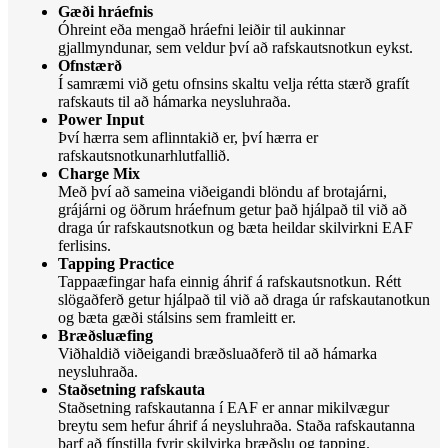
Gæði hráefnis
Óhreint eða mengað hráefni leiðir til aukinnar
gjallmyndunar, sem veldur því að rafskautsnotkun eykst.
Ofnstærð
Í samræmi við getu ofnsins skaltu velja rétta stærð grafít
rafskauts til að hámarka neysluhraða.
Power Input
Því hærra sem aflinntakið er, því hærra er
rafskautsnotkunarhlutfallið.
Charge Mix
Með því að sameina viðeigandi blöndu af brotajárni,
grájárni og öðrum hráefnum getur það hjálpað til við að
draga úr rafskautsnotkun og bæta heildar skilvirkni EAF
ferlisins.
Tapping Practice
Tappaæfingar hafa einnig áhrif á rafskautsnotkun. Rétt
slögaðferð getur hjálpað til við að draga úr rafskautanotkun
og bæta gæði stálsins sem framleitt er.
Bræðsluæfing
Viðhaldið viðeigandi bræðsluaðferð til að hámarka
neysluhraða.
Staðsetning rafskauta
Staðsetning rafskautanna í EAF er annar mikilvægur
breytu sem hefur áhrif á neysluhraða. Staða rafskautanna
þarf að fínstilla fyrir skilvirka bræðslu og tapping.