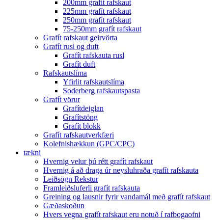
200mm grafít rafskaut
225mm grafít rafskaut
250mm grafít rafskaut
75-250mm grafít rafskaut
Grafít rafskaut geirvörta
Grafít rusl og duft
Grafít rafskauta rusl
Grafít duft
Rafskautslíma
Yfirlit rafskautslíma
Soderberg rafskautspasta
Grafít vörur
Grafítdeiglan
Grafítstöng
Grafít blokk
Grafít rafskautverkfæri
Kolefnishækkun (GPC/CPC)
tækni
Hvernig velur þú rétt grafít rafskaut
Hvernig á að draga úr neysluhraða grafít rafskauta
Leiðsögn Rekstur
Framleiðsluferli grafít rafskauta
Greining og lausnir fyrir vandamál með grafít rafskaut
Gæðaskoðun
Hvers vegna grafít rafskaut eru notuð í rafbogaofni