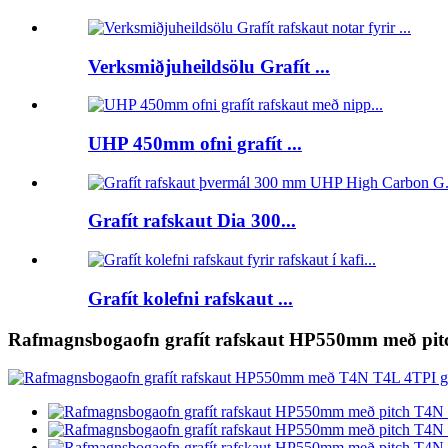
Verksmiðjuheildsölu Grafít ...
UHP 450mm ofni grafít ...
Grafít rafskaut Dia 300...
Grafít kolefni rafskaut ...
Rafmagnsbogaofn grafít rafskaut HP550mm með pit