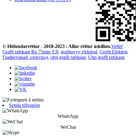
© Höfundarréttur - 2010-2023 : Allur réttur áskilinn.
Veftré
Grafít rafskaut Rp 75mm T3l
,
grafitovyy elektrod
,
Grafit Elektrot
,
Графитовый электрод
,
ofni grafít rafskaut
,
Uhp grafít rafskaut
,
Senda tölvupóst
WhatsApp
WeChat