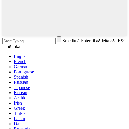
Smelltu á Enter til að leita eða ESC
til að loka
English
French
German
Portuguese
Spanish
Russian
Japanese
Korean
Arabic
Irish
Greek
Turkish
Italian
Danish
Romanian