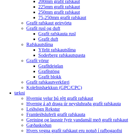
200mm grafít rafskaut
225mm grafít rafskaut
250mm grafít rafskaut
75-250mm grafít rafskaut
Grafít rafskaut geirvörta
Grafít rusl og duft
Grafít rafskauta rusl
Grafít duft
Rafskautslíma
Yfirlit rafskautslíma
Soderberg rafskautspasta
Grafít vörur
Grafítdeiglan
Grafítstöng
Grafít blokk
Grafít rafskautverkfæri
Kolefnishækkun (GPC/CPC)
tækni
Hvernig velur þú rétt grafít rafskaut
Hvernig á að draga úr neysluhraða grafít rafskauta
Leiðsögn Rekstur
Framleiðsluferli grafít rafskauta
Greining og lausnir fyrir vandamál með grafít rafskaut
Gæðaskoðun
Hvers vegna grafít rafskaut eru notuð í rafbogaofni