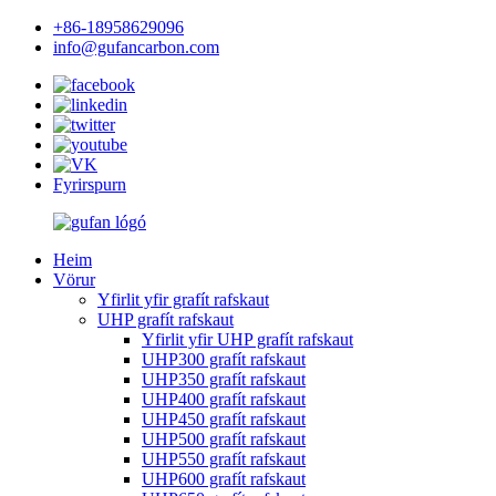
+86-18958629096
info@gufancarbon.com
Fyrirspurn
Heim
Vörur
Yfirlit yfir grafít rafskaut
UHP grafít rafskaut
Yfirlit yfir UHP grafít rafskaut
UHP300 grafít rafskaut
UHP350 grafít rafskaut
UHP400 grafít rafskaut
UHP450 grafít rafskaut
UHP500 grafít rafskaut
UHP550 grafít rafskaut
UHP600 grafít rafskaut