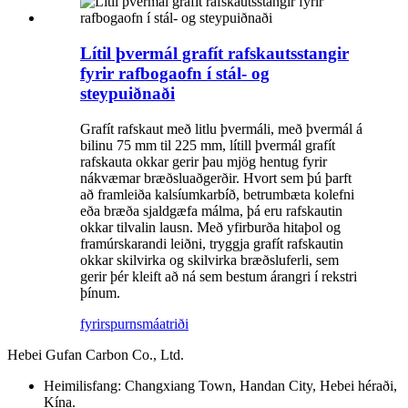
Lítil þvermál grafít rafskautsstangir
fyrir rafbogaofn í stál- og
steypuiðnaði
Grafít rafskaut með litlu þvermáli, með þvermál á
bilinu 75 mm til 225 mm, lítill þvermál grafít
rafskauta okkar gerir þau mjög hentug fyrir
nákvæmar bræðsluaðgerðir. Hvort sem þú þarft
að framleiða kalsíumkarbíð, betrumbæta kolefni
eða bræða sjaldgæfa málma, þá eru rafskautin
okkar tilvalin lausn. Með yfirburða hitaþol og
framúrskarandi leiðni, tryggja grafít rafskautin
okkar skilvirka og skilvirka bræðsluferli, sem
gerir þér kleift að ná sem bestum árangri í rekstri
þínum.
fyrirspurn
smáatriði
Hebei Gufan Carbon Co., Ltd.
Heimilisfang: Changxiang Town, Handan City, Hebei héraði,
Kína.