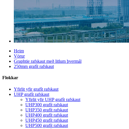
Heim
Vörur
Graphtie rafskaut með litlum þvermál
250mm grafít rafskaut
Flokkar
Yfirlit yfir grafít rafskaut
UHP grafít rafskaut
Yfirlit yfir UHP grafít rafskaut
UHP300 grafít rafskaut
UHP350 grafít rafskaut
UHP400 grafít rafskaut
UHP450 grafít rafskaut
UHP500 grafít rafskaut