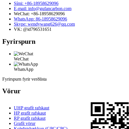
Sími: +86-18958629096
E-mail: info@gufancarbon.com
WeChat: +86-18958629096
WhatsApp: 86-18958629096
Skype: wendywang626@qq.com
VK: @id796531651
Fyrirspurn
WeChat
WhatsApp
Fyrirspurn fyrir verðlista
Vörur
UHP grafít rafskaut
HP grafít rafskaut
RP grafít rafskaut
Grafít vörur
Kolefnishækkun (GPC/CPC)