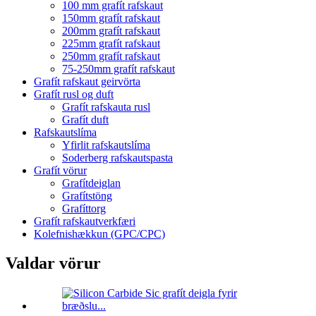
100 mm grafít rafskaut
150mm grafít rafskaut
200mm grafít rafskaut
225mm grafít rafskaut
250mm grafít rafskaut
75-250mm grafít rafskaut
Grafít rafskaut geirvörta
Grafít rusl og duft
Grafít rafskauta rusl
Grafít duft
Rafskautslíma
Yfirlit rafskautslíma
Soderberg rafskautspasta
Grafít vörur
Grafítdeiglan
Grafítstöng
Grafíttorg
Grafít rafskautverkfæri
Kolefnishækkun (GPC/CPC)
Valdar vörur