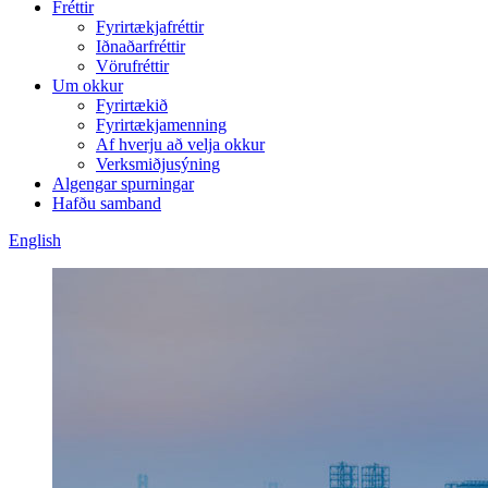
Fréttir
Fyrirtækjafréttir
Iðnaðarfréttir
Vörufréttir
Um okkur
Fyrirtækið
Fyrirtækjamenning
Af hverju að velja okkur
Verksmiðjusýning
Algengar spurningar
Hafðu samband
English