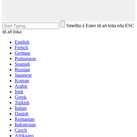
Smelltu á Enter til að leita eða ESC
til að loka
English
French
German
Portuguese
Spanish
Russian
Japanese
Korean
Arabic
Irish
Greek
Turkish
Italian
Danish
Romanian
Indonesian
Czech
Afrikaans