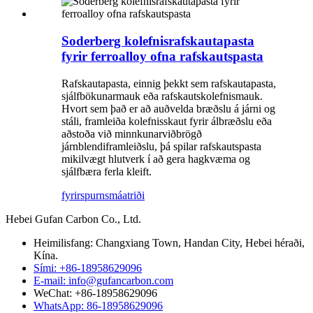
Soderberg kolefnisrafskautapasta
fyrir ferroalloy ofna rafskautspasta
Rafskautapasta, einnig þekkt sem rafskautapasta,
sjálfbökunarmauk eða rafskautskolefnismauk.
Hvort sem það er að auðvelda bræðslu á járni og
stáli, framleiða kolefnisskaut fyrir álbræðslu eða
aðstoða við minnkunarviðbrögð
járnblendiframleiðslu, þá spilar rafskautspasta
mikilvægt hlutverk í að gera hagkvæma og
sjálfbæra ferla kleift.
fyrirspurn
smáatriði
Hebei Gufan Carbon Co., Ltd.
Heimilisfang: Changxiang Town, Handan City, Hebei héraði,
Kína.
Sími: +86-18958629096
E-mail: info@gufancarbon.com
WeChat: +86-18958629096
WhatsApp: 86-18958629096