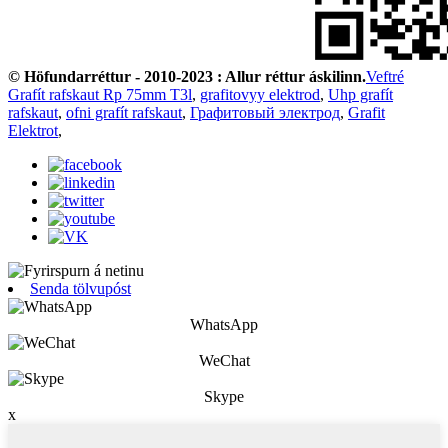
© Höfundarréttur - 2010-2023 : Allur réttur áskilinn.
Veftré
Grafít rafskaut Rp 75mm T3l
,
grafitovyy elektrod
,
Uhp grafít
rafskaut
,
ofni grafít rafskaut
,
Графитовый электрод
,
Grafit
Elektrot
,
Senda tölvupóst
WhatsApp
WeChat
Skype
x