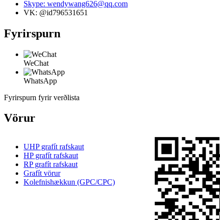
Skype: wendywang626@qq.com
VK: @id796531651
Fyrirspurn
WeChat
WhatsApp
Fyrirspurn fyrir verðlista
Vörur
UHP grafít rafskaut
HP grafít rafskaut
RP grafít rafskaut
Grafít vörur
Kolefnishækkun (GPC/CPC)