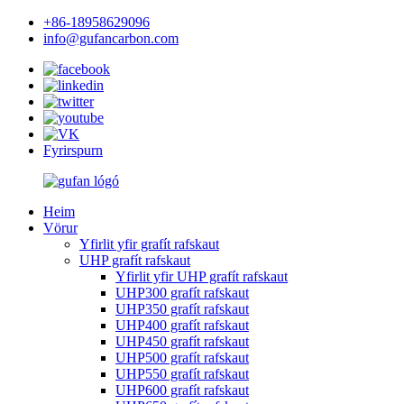
+86-18958629096
info@gufancarbon.com
Fyrirspurn
Heim
Vörur
Yfirlit yfir grafít rafskaut
UHP grafít rafskaut
Yfirlit yfir UHP grafít rafskaut
UHP300 grafít rafskaut
UHP350 grafít rafskaut
UHP400 grafít rafskaut
UHP450 grafít rafskaut
UHP500 grafít rafskaut
UHP550 grafít rafskaut
UHP600 grafít rafskaut