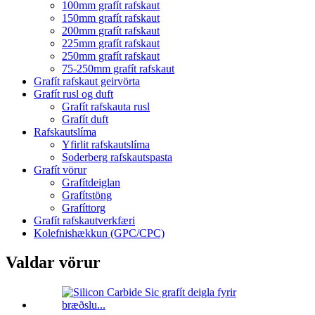
100mm grafít rafskaut
150mm grafít rafskaut
200mm grafít rafskaut
225mm grafít rafskaut
250mm grafít rafskaut
75-250mm grafít rafskaut
Grafít rafskaut geirvörta
Grafít rusl og duft
Grafít rafskauta rusl
Grafít duft
Rafskautslíma
Yfirlit rafskautslíma
Soderberg rafskautspasta
Grafít vörur
Grafítdeiglan
Grafítstöng
Grafíttorg
Grafít rafskautverkfæri
Kolefnishækkun (GPC/CPC)
Valdar vörur