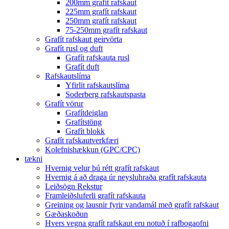
200mm grafít rafskaut
225mm grafít rafskaut
250mm grafít rafskaut
75-250mm grafít rafskaut
Grafít rafskaut geirvörta
Grafít rusl og duft
Grafít rafskauta rusl
Grafít duft
Rafskautslíma
Yfirlit rafskautslíma
Soderberg rafskautspasta
Grafít vörur
Grafítdeiglan
Grafítstöng
Grafít blokk
Grafít rafskautverkfæri
Kolefnishækkun (GPC/CPC)
tækni
Hvernig velur þú rétt grafít rafskaut
Hvernig á að draga úr neysluhraða grafít rafskauta
Leiðsögn Rekstur
Framleiðsluferli grafít rafskauta
Greining og lausnir fyrir vandamál með grafít rafskaut
Gæðaskoðun
Hvers vegna grafít rafskaut eru notuð í rafbogaofni