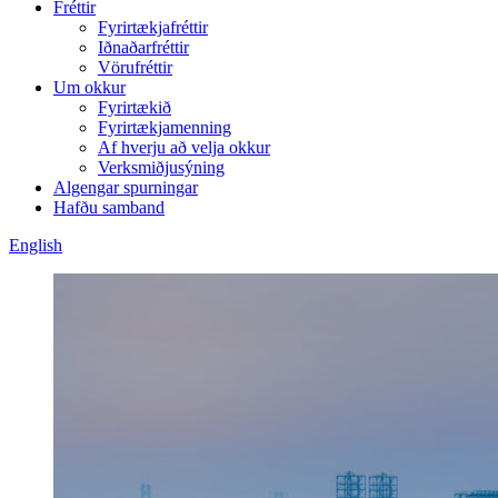
Fréttir
Fyrirtækjafréttir
Iðnaðarfréttir
Vörufréttir
Um okkur
Fyrirtækið
Fyrirtækjamenning
Af hverju að velja okkur
Verksmiðjusýning
Algengar spurningar
Hafðu samband
English