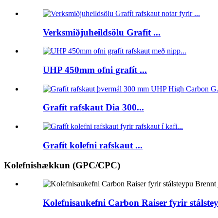
Verksmiðjuheildsölu Grafít ...
UHP 450mm ofni grafít ...
Grafít rafskaut Dia 300...
Grafít kolefni rafskaut ...
Kolefnishækkun (GPC/CPC)
Kolefnisaukefni Carbon Raiser fyrir stáls