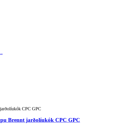
teypu Brennt jarðolíukók CPC GPC