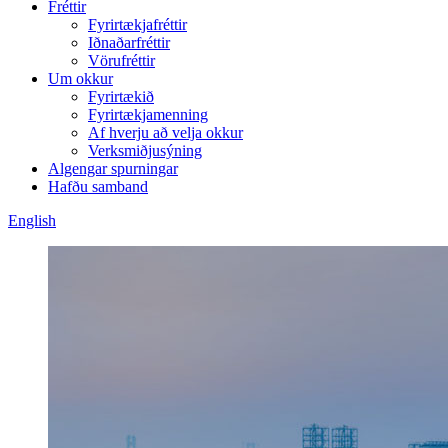
Fréttir
Fyrirtækjafréttir
Iðnaðarfréttir
Vörufréttir
Um okkur
Fyrirtækið
Fyrirtækjamenning
Af hverju að velja okkur
Verksmiðjusýning
Algengar spurningar
Hafðu samband
English