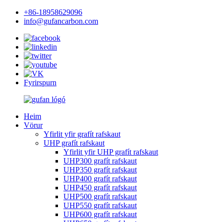
+86-18958629096
info@gufancarbon.com
Fyrirspurn
Heim
Vörur
Yfirlit yfir grafít rafskaut
UHP grafít rafskaut
Yfirlit yfir UHP grafít rafskaut
UHP300 grafít rafskaut
UHP350 grafít rafskaut
UHP400 grafít rafskaut
UHP450 grafít rafskaut
UHP500 grafít rafskaut
UHP550 grafít rafskaut
UHP600 grafít rafskaut