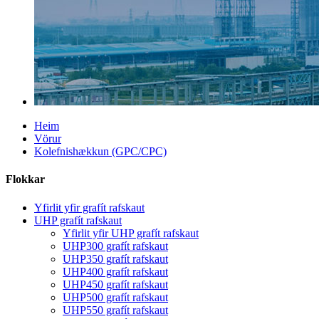
Heim
Vörur
Kolefnishækkun (GPC/CPC)
Flokkar
Yfirlit yfir grafít rafskaut
UHP grafít rafskaut
Yfirlit yfir UHP grafít rafskaut
UHP300 grafít rafskaut
UHP350 grafít rafskaut
UHP400 grafít rafskaut
UHP450 grafít rafskaut
UHP500 grafít rafskaut
UHP550 grafít rafskaut