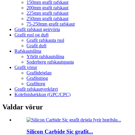
150mm grafít rafskaut
200mm grafít rafskaut
225mm grafít rafskaut
250mm grafít rafskaut
75-250mm grafít rafskaut
Grafít rafskaut geirvörta
Grafít rusl og duft
Grafít rafskauta rusl
Grafít duft
Rafskautslíma
Yfirlit rafskautslíma
Soderberg rafskautspasta
Grafít vörur
Grafítdeiglan
Grafítstöng
Grafíttorg
Grafít rafskautverkfæri
Kolefnishækkun (GPC/CPC)
Valdar vörur
Silicon Carbide Sic grafít...