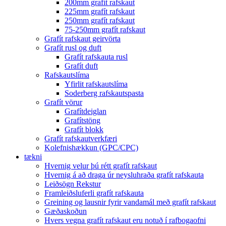
200mm grafít rafskaut
225mm grafít rafskaut
250mm grafít rafskaut
75-250mm grafít rafskaut
Grafít rafskaut geirvörta
Grafít rusl og duft
Grafít rafskauta rusl
Grafít duft
Rafskautslíma
Yfirlit rafskautslíma
Soderberg rafskautspasta
Grafít vörur
Grafítdeiglan
Grafítstöng
Grafít blokk
Grafít rafskautverkfæri
Kolefnishækkun (GPC/CPC)
tækni
Hvernig velur þú rétt grafít rafskaut
Hvernig á að draga úr neysluhraða grafít rafskauta
Leiðsögn Rekstur
Framleiðsluferli grafít rafskauta
Greining og lausnir fyrir vandamál með grafít rafskaut
Gæðaskoðun
Hvers vegna grafít rafskaut eru notuð í rafbogaofni