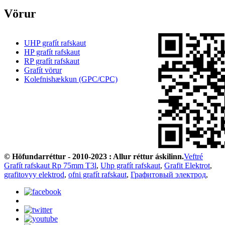
Vörur
UHP grafít rafskaut
HP grafít rafskaut
RP grafít rafskaut
Grafít vörur
Kolefnishækkun (GPC/CPC)
© Höfundarréttur - 2010-2023 : Allur réttur áskilinn.
Veftré
Grafít rafskaut Rp 75mm T3l
,
Uhp grafít rafskaut
,
Grafit Elektrot
,
grafitovyy elektrod
,
ofni grafít rafskaut
,
Графитовый электрод
,