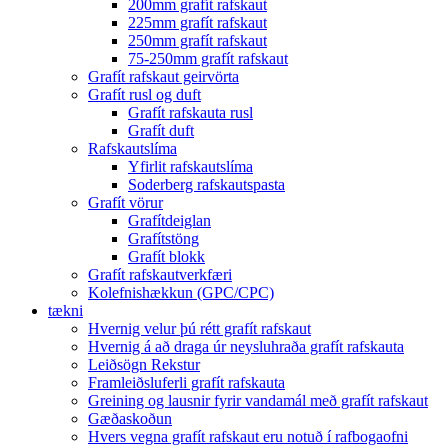
200mm grafít rafskaut
225mm grafít rafskaut
250mm grafít rafskaut
75-250mm grafít rafskaut
Grafít rafskaut geirvörta
Grafít rusl og duft
Grafít rafskauta rusl
Grafít duft
Rafskautslíma
Yfirlit rafskautslíma
Soderberg rafskautspasta
Grafít vörur
Grafítdeiglan
Grafítstöng
Grafít blokk
Grafít rafskautverkfæri
Kolefnishækkun (GPC/CPC)
tækni
Hvernig velur þú rétt grafít rafskaut
Hvernig á að draga úr neysluhraða grafít rafskauta
Leiðsögn Rekstur
Framleiðsluferli grafít rafskauta
Greining og lausnir fyrir vandamál með grafít rafskaut
Gæðaskoðun
Hvers vegna grafít rafskaut eru notuð í rafbogaofni