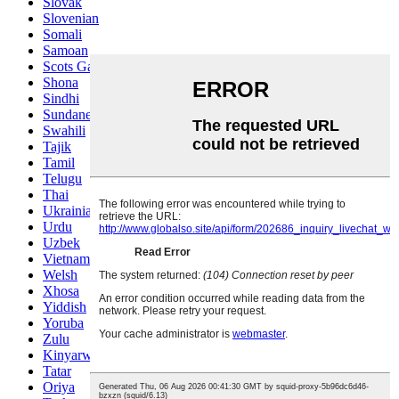
Slovak
Slovenian
Somali
Samoan
Scots Gaelic
Shona
Sindhi
Sundanese
Swahili
Tajik
Tamil
Telugu
Thai
Ukrainian
Urdu
Uzbek
Vietnamese
Welsh
Xhosa
Yiddish
Yoruba
Zulu
Kinyarwanda
Tatar
Oriya