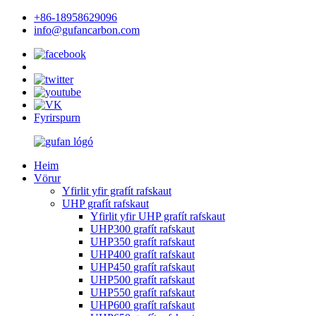
+86-18958629096
info@gufancarbon.com
Fyrirspurn
Heim
Vörur
Yfirlit yfir grafít rafskaut
UHP grafít rafskaut
Yfirlit yfir UHP grafít rafskaut
UHP300 grafít rafskaut
UHP350 grafít rafskaut
UHP400 grafít rafskaut
UHP450 grafít rafskaut
UHP500 grafít rafskaut
UHP550 grafít rafskaut
UHP600 grafít rafskaut