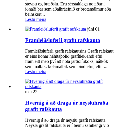
steypu og bræðslu. Eru sérstaklega notaðar í
iðnaði þar sem aðalhráefnið er brotamálmur eða
beinskert...
Lestu meira
júní
01
Framleiðsluferli grafít rafskauta
Framleiðsluferli grafít rafskautsins Grafít rafskaut
er eins konar háhitaþolið grafítleiðandi efni
framleitt með því að nota jarðolíukoks, nálkók
sem malbik, kolamalbik sem bindiefni, eftir ...
Lestu meira
maí
22
Hvernig á að draga úr neysluhraða
grafít rafskauta
Hvernig á að draga úr neyslu grafít rafskauta
Neysla grafít rafskauta er í beinu samhengi við