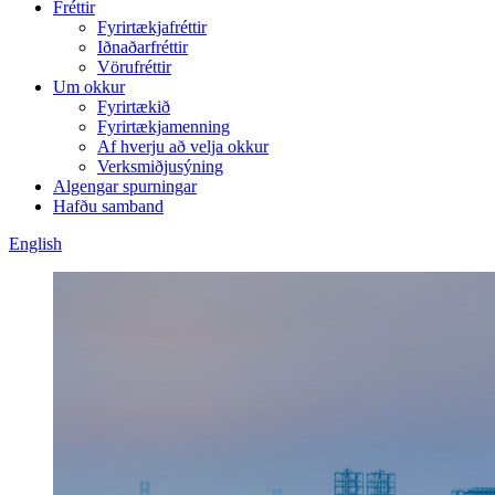
Fréttir
Fyrirtækjafréttir
Iðnaðarfréttir
Vörufréttir
Um okkur
Fyrirtækið
Fyrirtækjamenning
Af hverju að velja okkur
Verksmiðjusýning
Algengar spurningar
Hafðu samband
English