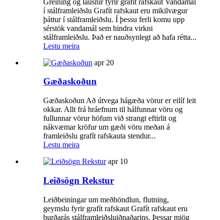
Greining og lausnir fyrir grafít rafskaut Vandamál
í stálframleiðslu Grafít rafskaut eru mikilvægur
þáttur í stálframleiðslu. Í þessu ferli komu upp
sérstök vandamál sem hindra virkni
stálframleiðslu. Það er nauðsynlegt að hafa rétta...
Lestu meira
apr
20
Gæðaskoðun
Gæðaskoðun Að útvega hágæða vörur er eilíf leit
okkar. Allt frá hráefnum til hálfunnar vöru og
fullunnar vörur höfum við strangt eftirlit og
nákvæmar kröfur um gæði vöru meðan á
framleiðslu grafít rafskauta stendur...
Lestu meira
apr
10
Leiðsögn Rekstur
Leiðbeiningar um meðhöndlun, flutning,
geymslu fyrir grafít rafskaut Grafít rafskaut eru
burðarás stálframleiðsluiðnaðarins. Þessar mjög