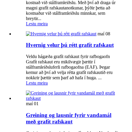
kostnað við stálframleiðslu. Með því að draga úr
magni grafít rafskautanotkunar, þýðir þetta að
kostnaður við stálframleiðslu minnkar, sem
breytir...
Lestu meira
maí
08
Hvernig velur þú rétt grafít rafskaut
Veldu hágæða grafít rafskaut fyrir rafbogaofn
Grafít rafskaut eru mikilvægir þættir í
stálframleiðsluferli rafbogaofna (EAF). Þegar
kemur að því að velja rétta grafít rafskautið eru
nokkrir þættir sem þarf að hafa í huga. ...
Lestu meira
maí
01
Greining og lausnir fyrir vandamál
með grafít rafskaut