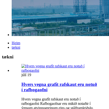
Heim
tækni
tækni
júlí
19
Hvers vegna grafít rafskaut eru notuð
í rafbogaofni
Hvers vegna grafít rafskaut eru notuð í
rafbogaofni Rafbogaofnar eru mikið notaðir í
ýmsum atvinnugreinum eins og stálframleiðslu,