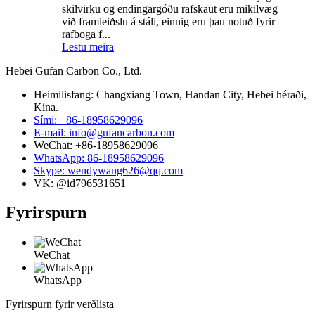
skilvirku og endingargóðu rafskaut eru mikilvæg
við framleiðslu á stáli, einnig eru þau notuð fyrir
rafboga f...
Lestu meira
Hebei Gufan Carbon Co., Ltd.
Heimilisfang: Changxiang Town, Handan City, Hebei héraði,
Kína.
Sími: +86-18958629096
E-mail: info@gufancarbon.com
WeChat: +86-18958629096
WhatsApp: 86-18958629096
Skype: wendywang626@qq.com
VK: @id796531651
Fyrirspurn
WeChat
WhatsApp
Fyrirspurn fyrir verðlista