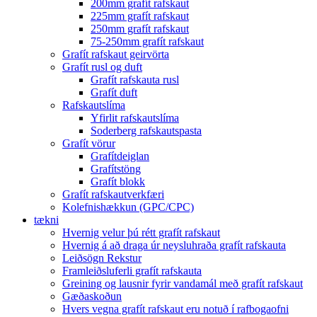
200mm grafít rafskaut
225mm grafít rafskaut
250mm grafít rafskaut
75-250mm grafít rafskaut
Grafít rafskaut geirvörta
Grafít rusl og duft
Grafít rafskauta rusl
Grafít duft
Rafskautslíma
Yfirlit rafskautslíma
Soderberg rafskautspasta
Grafít vörur
Grafítdeiglan
Grafítstöng
Grafít blokk
Grafít rafskautverkfæri
Kolefnishækkun (GPC/CPC)
tækni
Hvernig velur þú rétt grafít rafskaut
Hvernig á að draga úr neysluhraða grafít rafskauta
Leiðsögn Rekstur
Framleiðsluferli grafít rafskauta
Greining og lausnir fyrir vandamál með grafít rafskaut
Gæðaskoðun
Hvers vegna grafít rafskaut eru notuð í rafbogaofni