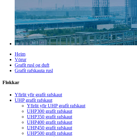
Heim
Vörur
Grafít rusl og duft
Grafít rafskauta rusl
Flokkar
Yfirlit yfir grafít rafskaut
UHP grafít rafskaut
Yfirlit yfir UHP grafít rafskaut
UHP300 grafít rafskaut
UHP350 grafít rafskaut
UHP400 grafít rafskaut
UHP450 grafít rafskaut
UHP500 grafít rafskaut