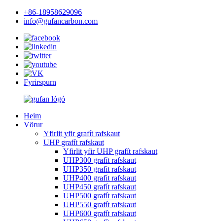
+86-18958629096
info@gufancarbon.com
Fyrirspurn
Heim
Vörur
Yfirlit yfir grafít rafskaut
UHP grafít rafskaut
Yfirlit yfir UHP grafít rafskaut
UHP300 grafít rafskaut
UHP350 grafít rafskaut
UHP400 grafít rafskaut
UHP450 grafít rafskaut
UHP500 grafít rafskaut
UHP550 grafít rafskaut
UHP600 grafít rafskaut