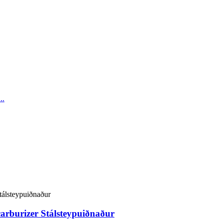
carburizer Stálsteypuiðnaður