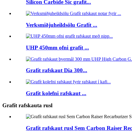
Silicon Carbide Sic grafít...
Verksmiðjuheildsölu Grafít ...
UHP 450mm ofni grafít ...
Grafít rafskaut Dia 300...
Grafít kolefni rafskaut ...
Grafít rafskauta rusl
Grafít rafskaut rusl Sem Carbon Raiser Re