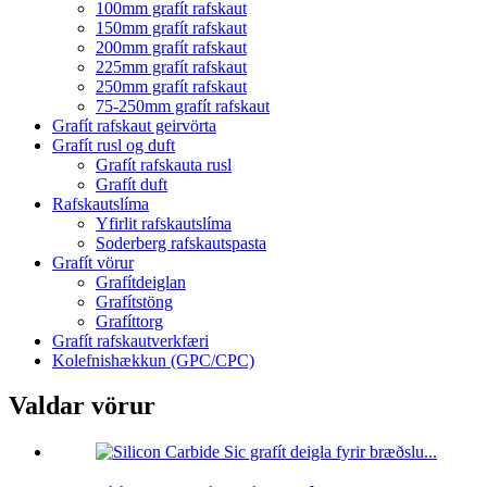
100mm grafít rafskaut
150mm grafít rafskaut
200mm grafít rafskaut
225mm grafít rafskaut
250mm grafít rafskaut
75-250mm grafít rafskaut
Grafít rafskaut geirvörta
Grafít rusl og duft
Grafít rafskauta rusl
Grafít duft
Rafskautslíma
Yfirlit rafskautslíma
Soderberg rafskautspasta
Grafít vörur
Grafítdeiglan
Grafítstöng
Grafíttorg
Grafít rafskautverkfæri
Kolefnishækkun (GPC/CPC)
Valdar vörur