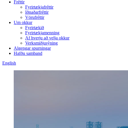
Fréttir
Fyrirtækjafréttir
Iðnaðarfréttir
Vörufréttir
Um okkur
Fyrirtækið
Fyrirtækjamenning
Af hverju að velja okkur
Verksmiðjusýning
Algengar spurningar
Hafðu samband
English